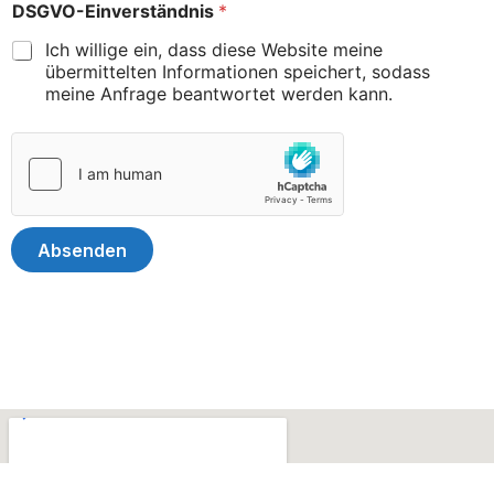
DSGVO-Einverständnis
*
t
A
z
D
Ich willige ein, dass diese Website meine
T
übermittelten Informationen speichert, sodass
meine Anfrage beantwortet werden kann.
Absenden